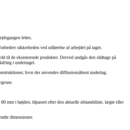
ejdsgangen lettes.
rbedrer sikkerheden ved udførelse af arbejdet på taget.
old til de eksisterende produkter. Derved undgås den slidtage på
fring i undertaget.
onstruktioner, hvor der anvendes diffiusionsåbent undertag.
ygesne.
m i højden, tilpasset efter den aktuelle afstandsliste, lægte eller
endte dimensioner.