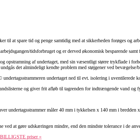
er til at spare tid og penge samtidig med at sikkerheden forøges og arb
arbejdsgangen/tidsforbruget og er derved økonomisk besparende samt fo
g opstramning af undertaget, med sin væsentligt større trykflade i forh
undgås det almindeligt kendte problem med støjgener ved bevægelse/bla
undertagsstrammeren undertaget ned til evt. isolering i uventilerede k
slisterne og giver frit afløb til tagrenden for indtrængende vand og f
r undertagsstrammer måler 40 mm i tykkelsen x 140 mm i bredden x 80 m
erne ved at gøre udskæringen mindre, end den mindste tolerance i de anv
 BILLIGSTE priser »