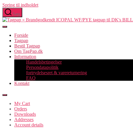
Spring til indholdet
Søg
Forside
Tagpap
Bestil Tagpap
Om TagPap.dk
Information
Handelsbetingelser
Persondatapolitik
fortrydelsesret & varereturnering
FAQ
Kontakt
My Cart
Orders
Downloads
Addresses
Account details