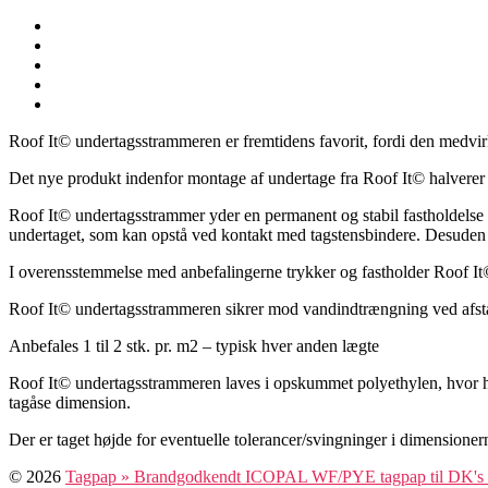
Roof It© undertagsstrammeren er fremtidens favorit, fordi den medvirk
Det nye produkt indenfor montage af undertage fra Roof It© halverer 
Roof It© undertagsstrammer yder en permanent og stabil fastholdelse o
undertaget, som kan opstå ved kontakt med tagstensbindere. Desuden 
I overensstemmelse med anbefalingerne trykker og fastholder Roof It© 
Roof It© undertagsstrammeren sikrer mod vandindtrængning ved afstand
Anbefales 1 til 2 stk. pr. m2 – typisk hver anden lægte
Roof It© undertagsstrammeren laves i opskummet polyethylen, hvor hve
tagåse dimension.
Der er taget højde for eventuelle tolerancer/svingninger i dimension
© 2026
Tagpap » Brandgodkendt ICOPAL WF/PYE tagpap til DK's