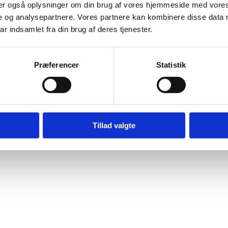
ge i forhold til konkurrerende produkter på markedet, svarende til ca. 
eler også oplysninger om din brug af vores hjemmeside med vores
e og analysepartnere. Vores partnere kan kombinere disse data 
ar indsamlet fra din brug af deres tjenester.
ste konkurrerende produkter på markedet.
Præferencer
Statistik
med 34 stk. Således undgås besværet med at skulle håndtere en kasse 
dertagsstrammere monteres uden nogen former for værktøj eller tilbehø
Tillad valgte