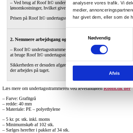
– Ved brug af Roof It© undertagsstrammeren sparer du 2 arbejdsgan
analysere vores trafik. Vi d
lønomkostninger, hvilket giver et øget overskud til entreprenøren.
medier, annonceringspartner
har givet dem, eller som de h
Prisen på Roof It© undertagsstrammeren, er tilsvarende de billig
Samtykkevalg
Nødvendig
2. Nemmere arbejdsgang og håndtering
– Roof It© undertagsstrammeren leveres i ét sammenhængende ark 
at bruge Roof It© undertagsstrammere.
Sikkerheden er desuden afgørende forbedret, eftersom Roof It© un
der arbejdes på taget.
Afvis
Læs mere om undertagsstrammeren ved leverandøren
Roofit.dk her
– Farve: Grafitgrå
– redde: 40 mm
– Materiale: PE – polyethylene
– 5 kr. pr. stk. inkl. moms
– Minimumskøb af 102 stk.
– Sælges herefter i pakker af 34 stk.