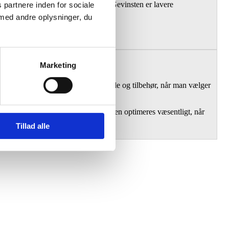
2 arbejdstimer på et standard tag. Gevinsten er lavere
 partnere inden for sociale
med andre oplysninger, du
Marketing
fyldt med løse enheder, værktøjsdele og tilbehør, når man vælger
r. Det frigør en hånd, og sikkerheden optimeres væsentligt, når
Tillad alle