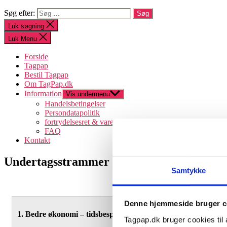
Søg efter:
Luk søgning
Luk Menu
Forside
Tagpap
Bestil Tagpap
Om TagPap.dk
Information
Vis undermenu
Handelsbetingelser
Persondatapolitik
fortrydelsesret & varereturnering
FAQ
Kontakt
Undertagsstrammer
Samtykke
Denne hjemmeside bruger c
1. Bedre økonomi – tidsbesparende
Tagpap.dk bruger cookies til a