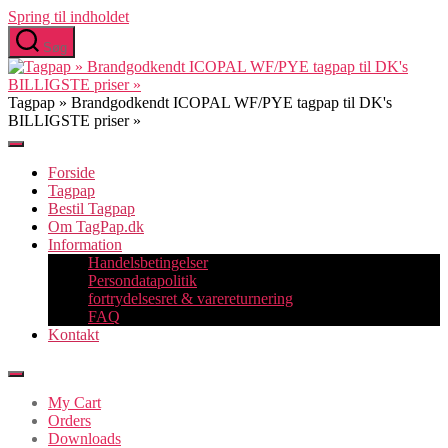
Spring til indholdet
Søg
Tagpap » Brandgodkendt ICOPAL WF/PYE tagpap til DK's
BILLIGSTE priser »
Forside
Tagpap
Bestil Tagpap
Om TagPap.dk
Information
Handelsbetingelser
Persondatapolitik
fortrydelsesret & varereturnering
FAQ
Kontakt
My Cart
Orders
Downloads