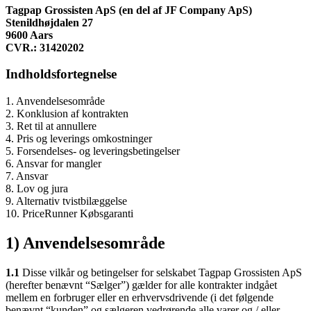
Tagpap Grossisten ApS (
en del af JF Company ApS)
Stenildhøjdalen 27
9600 Aars
CVR.: 31420202
Indholdsfortegnelse
1. Anvendelsesområde
2. Konklusion af kontrakten
3. Ret til at annullere
4. Pris og leverings omkostninger
5. Forsendelses- og leveringsbetingelser
6. Ansvar for mangler
7. Ansvar
8. Lov og jura
9. Alternativ tvistbilæggelse
10. PriceRunner Købsgaranti
1) Anvendelsesområde
1.1
Disse vilkår og betingelser for selskabet Tagpap Grossisten ApS
(herefter benævnt “Sælger”) gælder for alle kontrakter indgået
mellem en forbruger eller en erhvervsdrivende (i det følgende
benævnt “kunden” og sælgeren vedrørende alle varer og / eller