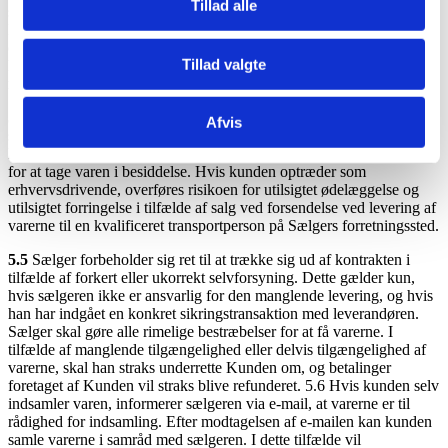
Tillad alle
sælger Kunden på hvilket tidspunkt alle afdrag vil blive leveret.
Levering skal udfyldes inden for en rimelig frist. Yderligere
omkostninger vil ikke blive krævet for sådan delvis levering. Hvis
Tillad valgte
kunden har anmodet om delvis levering, forbeholder Sælger sig dog
ret til at opkræve ekstra omkostninger til kunden.
5.4
Risikoen for utilsigtet ødelæggelse og utilsigtet forringelse af de
Afvis
solgte varer skal i princippet overføres til kunden, når de kommer i
kundens fysiske besiddelse eller en person identificeret af kunden
for at tage varen i besiddelse. Hvis kunden optræder som
erhvervsdrivende, overføres risikoen for utilsigtet ødelæggelse og
utilsigtet forringelse i tilfælde af salg ved forsendelse ved levering af
varerne til en kvalificeret transportperson på Sælgers forretningssted.
5.5
Sælger forbeholder sig ret til at trække sig ud af kontrakten i
tilfælde af forkert eller ukorrekt selvforsyning. Dette gælder kun,
hvis sælgeren ikke er ansvarlig for den manglende levering, og hvis
han har indgået en konkret sikringstransaktion med leverandøren.
Sælger skal gøre alle rimelige bestræbelser for at få varerne. I
tilfælde af manglende tilgængelighed eller delvis tilgængelighed af
varerne, skal han straks underrette Kunden om, og betalinger
foretaget af Kunden vil straks blive refunderet. 5.6 Hvis kunden selv
indsamler varen, informerer sælgeren via e-mail, at varerne er til
rådighed for indsamling. Efter modtagelsen af e-mailen kan kunden
samle varerne i samråd med sælgeren. I dette tilfælde vil