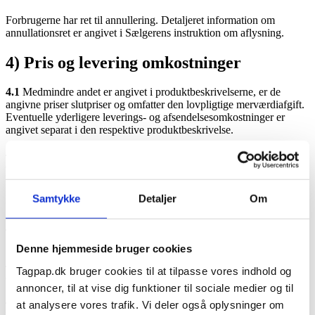
Forbrugerne har ret til annullering. Detaljeret information om
annullationsret er angivet i Sælgerens instruktion om aflysning.
4) Pris og levering omkostninger
4.1
Medmindre andet er angivet i produktbeskrivelserne, er de
angivne priser slutpriser og omfatter den lovpligtige merværdiafgift.
Eventuelle yderligere leverings- og afsendelsesomkostninger er
angivet separat i den respektive produktbeskrivelse.
4.2
For leverancer til lande uden for EU kan der opstå yderligere
omkostninger, som ikke overstiger Sælgerens kontrol. De bæres af
kunden. Sådanne omkostninger er f.eks.
Pengeoverførselsomkostninger (overførselsgebyrer, vekselkurs) eller
Samtykke
Detaljer
Om
told eller importafgifter.
4.3
Betaling kan ske ved hjælp af en af de metoder, der er nævnt i
Sælgers online butik.
Denne hjemmeside bruger cookies
4.4
Hvis der er aftalt forudbetaling, skal betalingen forfalder straks
Tagpap.dk bruger cookies til at tilpasse vores indhold og
efter indgåelse af kontrakten.
annoncer, til at vise dig funktioner til sociale medier og til
4.5
Når betalinger foretages ved hjælp af en betalingsmetode, der
at analysere vores trafik. Vi deler også oplysninger om
udbydes af PayPal, finder betalinger sted via