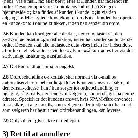
(f.eks. Via e-mail, fax eller brev) efter at Kunden har indsendt sin
ordre. Desuden opbevares kontraktens indhold på Sælgers
hjemmeside og kan findes af kunden i kunde login via den
adgangskodebeskyttede kundekonto, forudsat at kunden har oprettet
en kundekonto i online-butikken, inden han sender sin ordre.
2.6
Kunden kan korrigere alle de data, der er indtastet via den
sædvanlige tastatur og musfunktion, inden han sender sin bindende
ordre. Desuden skal alle indtastede data vises inden for indsendelse
af ordren i et bekræftelsesvindue og kan også korrigeres her via den
sædvanlige tastatur og musfunktion.
2.7
Det kontraktlige sprog er engelsk.
2.8
Ordrebehandling og kontakt sker normalt via e-mail og
automatiseret ordrebehandling. Det er Kundens ansvar at sikre, at
den e-mail-adresse, han / hun sørger for ordrebehandling, er
nøjagtig, så e-mails, der sendes af sælgeren, kan modtages på denne
adresse. Specielt er det kundens ansvar, hvis SPAM-filtre anvendes,
for at sikre, at alle e-mails, som sælgeren eller tredjeparter har sendt,
som sælgeren har bestilt med ordrebehandlingen, kan leveres.
2.9
Oplysninger gives ikke til tredjepart.
3) Ret til at annullere