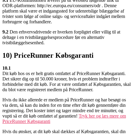
9.1
EU-Kommissionen leverer på sit websted følgende link til
ODR-platformen: http://ec.europa.eu/consumers/odr . Denne
platform skal være et indgangssted for udenretslige bilæggelse af
tvister som følge af online salgs- og serviceaftaler indgået mellem
forbrugere og forhandlere.
9.2
Den erhvervsdrivende er hverken forpligtet eller villig til at
deltage i en tvistbilæggelsesprocedure før en alternativ
tvistbilæggelsesenhed.
10) PriceRunner Købsgaranti
10.1
Dit køb hos os er helt gratis omfattet af PriceRunner Købsgaranti.
Det sikrer dig op til 50.000 kroner, hvis et problem indtræffer i
forbindelse med dit køb. For at være omfattet af Købsgarantien, skal
du blot være registreret medlem på PriceRunner.
Hvis du ikke allerede er medlem på PriceRunner og har besøgt os
via dem, så kan du inden for en time efter dit køb gennemføre din
registrering. Det koster intet og tager mindre end tre minutter, og
vupti så er dit køb omfattet af garantien!
Tryk her og læs mere om
PriceRunner Købsgaranti
Hvis du ønsker, at dit køb skal dækkes af Købsgarantien, skal din