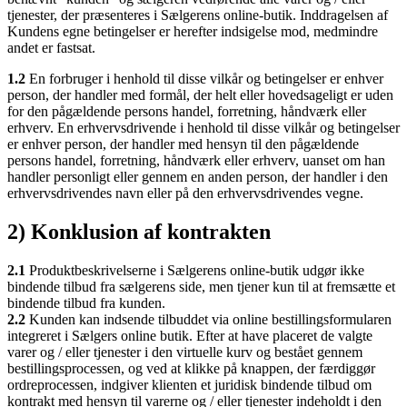
tjenester, der præsenteres i Sælgerens online-butik. Inddragelsen af
Kundens egne betingelser er herefter indsigelse mod, medmindre
andet er fastsat.
1.2
En forbruger i henhold til disse vilkår og betingelser er enhver
person, der handler med formål, der helt eller hovedsageligt er uden
for den pågældende persons handel, forretning, håndværk eller
erhverv. En erhvervsdrivende i henhold til disse vilkår og betingelser
er enhver person, der handler med hensyn til den pågældende
persons handel, forretning, håndværk eller erhverv, uanset om han
handler personligt eller gennem en anden person, der handler i den
erhvervsdrivendes navn eller på den erhvervsdrivendes vegne.
2) Konklusion af kontrakten
2.1
Produktbeskrivelserne i Sælgerens online-butik udgør ikke
bindende tilbud fra sælgerens side, men tjener kun til at fremsætte et
bindende tilbud fra kunden.
2.2
Kunden kan indsende tilbuddet via online bestillingsformularen
integreret i Sælgers online butik. Efter at have placeret de valgte
varer og / eller tjenester i den virtuelle kurv og bestået gennem
bestillingsprocessen, og ved at klikke på knappen, der færdiggør
ordreprocessen, indgiver klienten et juridisk bindende tilbud om
kontrakt med hensyn til varerne og / eller tjenester indeholdt i den