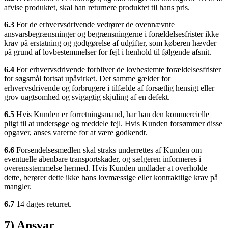
afvise produktet, skal han returnere produktet til hans pris.
6.3
For de erhvervsdrivende vedrører de ovennævnte
ansvarsbegrænsninger og begrænsningerne i forældelsesfrister ikke
krav på erstatning og godtgørelse af udgifter, som køberen hævder
på grund af lovbestemmelser for fejl i henhold til følgende afsnit.
6.4
For erhvervsdrivende forbliver de lovbestemte forældelsesfrister
for søgsmål fortsat upåvirket. Det samme gælder for
erhvervsdrivende og forbrugere i tilfælde af forsætlig hensigt eller
grov uagtsomhed og svigagtig skjuling af en defekt.
6.5
Hvis Kunden er forretningsmand, har han den kommercielle
pligt til at undersøge og meddele fejl. Hvis Kunden forsømmer disse
opgaver, anses varerne for at være godkendt.
6.6
Forsendelsesmedlen skal straks underrettes af Kunden om
eventuelle åbenbare transportskader, og sælgeren informeres i
overensstemmelse hermed. Hvis Kunden undlader at overholde
dette, berører dette ikke hans lovmæssige eller kontraktlige krav på
mangler.
6.7
14 dages returret.
7) Ansvar