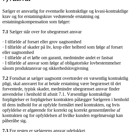
Sælger er ansvarlig for eventuelle kontraktlige og kvasi-kontraktlige
krav og for erstatningskrav vedrørende erstatning og
erstatningskompensation som følger:
7.1
Sælger står over for ubegrænset ansvar
· I tilfælde af forsæt eller grov uagtsomhed
· I tilfælde af skader på liv, krop eller helbred som følge af forsæt
eller uagtsomhed
· I tilfælde af et løfte om garanti, medmindre andet er fastsat
· I tilfælde af ansvar som følge af obligatoriske lovbestemmelser
såsom produktansvar og sikkerhedslovgivning
7.2
Forudsat at sælger uagtsomt overtræder en væsentlig kontraktlig
pligt, skal ansvaret for at betale erstatning være begrænset til det
forventede, typisk skader, medmindre ubegrænset ansvar finder
anvendelse i henhold til afsnit 7.1. Væsentlige kontraktlige
forpligtelser er forpligtelser kontrakten pålægger Sælgeren i henhold
til dens indhold for at opfylde formålet med kontrakten, og hvis
opfyldelse er afgørende for korrekt og korrekt gennemførelse af
kontrakten og for opfyldelsen af hvilke kunden regelmæssigt kan
påberåbe sig.
7.3
For resten er sælgerens ansvar udelukket.