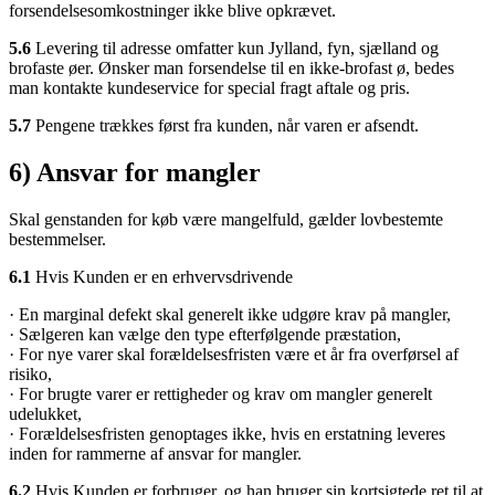
forsendelsesomkostninger ikke blive opkrævet.
5.6
Levering til adresse omfatter kun Jylland, fyn, sjælland og
brofaste øer. Ønsker man forsendelse til en ikke-brofast ø, bedes
man kontakte kundeservice for special fragt aftale og pris.
5.7
Pengene trækkes først fra kunden, når varen er afsendt.
6) Ansvar for mangler
Skal genstanden for køb være mangelfuld, gælder lovbestemte
bestemmelser.
6.1
Hvis Kunden er en erhvervsdrivende
· En marginal defekt skal generelt ikke udgøre krav på mangler,
· Sælgeren kan vælge den type efterfølgende præstation,
· For nye varer skal forældelsesfristen være et år fra overførsel af
risiko,
· For brugte varer er rettigheder og krav om mangler generelt
udelukket,
· Forældelsesfristen genoptages ikke, hvis en erstatning leveres
inden for rammerne af ansvar for mangler.
6.2
Hvis Kunden er forbruger, og han bruger sin kortsigtede ret til at