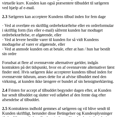
virtuelle kurv. Kunden kan også præsentere tilbuddet til sælgeren
ved hjælp af e-mail.
2.3
Sælgeren kan acceptere Kundens tilbud inden for fem dage
· Ved at overføre en skriftlig ordrebekræftelse eller en ordreformular
i skriftlig form (fax eller e-mail) såfremt kunden har modtaget
ordrebekræftelse, er afgørende, eller
· Ved at levere bestilte varer til kunden for så vidt Kundens
modtagelse af varer er afgørende, eller
· Ved at anmode kunden om at betale, efter at han / hun har bestilt
sin ordre
Forudsat at flere af ovennævnte alternativer gælder, indgås
kontrakten på det tidspunkt, hvor en af ovennævnte alternativer først
finder sted. Hvis sælgeren ikke accepterer kundens tilbud inden for
ovennævnte tidsrum, anses dette for at afvise tilbuddet med den
virkning, at kunden ikke længere er bundet af sin hensigtserklæring.
2.4
Fristen for accept af tilbuddet begynder dagen efter, at Kunden
har sendt tilbuddet og slutter ved udløbet af den femte dag efter
afsendelse af tilbuddet.
2.5
Kontraktens indhold gemmes af sælgeren og vil blive sendt til
Kunden skriftligt, herunder disse Betingelser og Kundeoplysninger