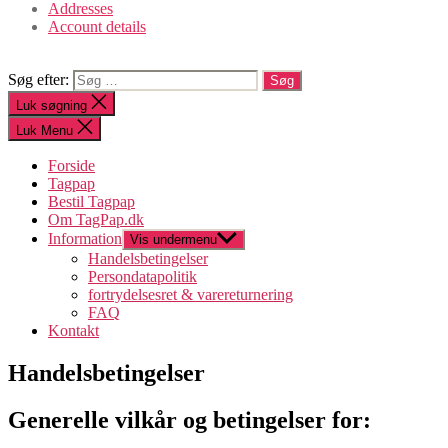
Addresses
Account details
Søg efter:
Luk søgning
Luk Menu
Forside
Tagpap
Bestil Tagpap
Om TagPap.dk
Information
Vis undermenu
Handelsbetingelser
Persondatapolitik
fortrydelsesret & varereturnering
FAQ
Kontakt
Handelsbetingelser
Generelle vilkår og betingelser for: