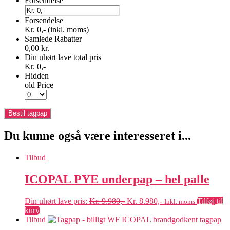
Forsendelse
Forsendelse
Kr. 0,-
(inkl. moms)
Samlede Rabatter
0,00 kr.
Din uhørt lave total pris
Kr. 0,-
Hidden
old Price
Du kunne også være interesseret i...
Tilbud
ICOPAL PYE underpap – hel palle
Original
Current
Din uhørt lave pris:
Kr.
9.980,-
Kr.
8.980,-
Tilføj til
Inkl. moms
price
price
kurv
was:
is:
Tilbud
Kr. 9.980,-.
Kr. 8.980,-.