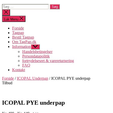
Søg
efter:
Luk
søgning
Luk Menu
Forside
Tagpap
Bestil Tagpap
Om TagPap.dk
Information
Vis
undermenu
Handelsbetingelser
Persondatapolitik
fortrydelsesret & varereturnering
FAQ
Kontakt
Forside
/
ICOPAL Underpap
/ ICOPAL PYE underpap
Tilbud
ICOPAL PYE underpap