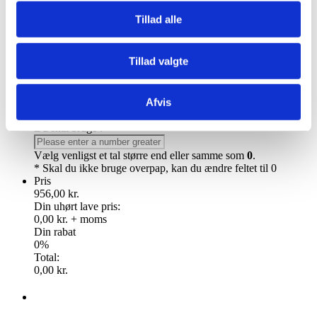
Hvilken type skal jeg vælge?
Forskellen ligger i længden.
Tillad alle
Icopal WF er i 7,5 meters længde og omkring Kr. 10,- dyrere
pr. m2 end Icopal PYE som er 5 meter i længde.
80% vælger Icopal PYE 5 meters til KUN Kr. 448,- og sparer
Tillad valgte
derved Kr. 10,- pr. m2.
Icopal WF i 7,5 meters længde, vælges kun, hvis man vil
undgå en samling og ens tag er tæt på de 7,5 meter i længde.
Det er helt normalt at have samlinger, og derfor vælger de
Afvis
fleste PYE 5 meters overpap.
Du skal bruge :
*
Vælg venligst et tal større end eller samme som
0
.
* Skal du ikke bruge overpap, kan du ændre feltet til 0
Pris
956,00 kr.
Din uhørt lave pris:
0,00 kr.
+ moms
Din rabat
0%
Total:
0,00 kr.