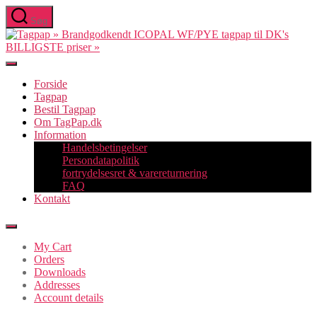
Spring
Søg
til
T
indholdet
»
B
Forside
Tagpap
t
Bestil Tagpap
ti
Om TagPap.dk
D
Information
Handelsbetingelser
p
Persondatapolitik
»
fortrydelsesret & varereturnering
FAQ
Kontakt
My Cart
Orders
Downloads
Addresses
Account details