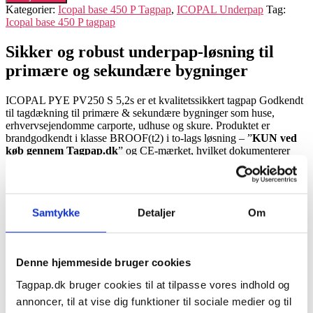
underpap
Kategorier:
Icopal base 450 P Tagpap
,
ICOPAL Underpap
Tag:
antal
Icopal base 450 P tagpap
Sikker og robust underpap-løsning til
primære og sekundære bygninger
ICOPAL PYE PV250 S 5,2s er et kvalitetssikkert tagpap Godkendt
til tagdækning til primære & sekundære bygninger som huse,
erhvervsejendomme carporte, udhuse og skure. Produktet er
brandgodkendt i klasse BROOF(t2) i to-lags løsning – ”
KUN ved
køb gennem Tagpap.dk
” og CE-mærket, hvilket dokumenterer
dets brandsikkerhed og overholdelse af danske standarder. Denne
Icopal underpap er velegnet til svejsning med brænder, hvilket sikrer
en tæt og holdbar tagflade. Er desuden også godkendt til mekanisk
fastgørelse med enten søm eller skruer, hvis ønsket.
Samtykke
Detaljer
Om
IcopalUnderpap fremstillet i slidstærk
SBS-bitumen
Denne hjemmeside bruger cookies
Med sin opbygning i SBS-modificeret bitumen tilbyder ICOPAL
Tagpap.dk bruger cookies til at tilpasse vores indhold og
PYE fremragende fleksibilitet og lang levetid. Det gør tagpappet
annoncer, til at vise dig funktioner til sociale medier og til
modstandsdygtigt over for temperatursvingninger og mekanisk slid.