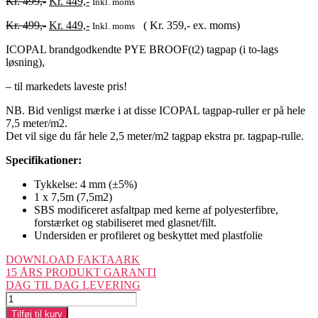
Original
Current
Kr.
499,-
Kr.
449,-
Inkl. moms
price
price
Original
Current
Kr.
499,-
Kr.
449,-
(
Kr.
359,-
ex. moms)
was:
is:
Inkl. moms
price
price
Kr. 499,-.
Kr. 449,-.
ICOPAL brandgodkendte PYE BROOF(t2) tagpap (i to-lags
was:
is:
løsning),
Kr. 499,-.
Kr. 449,-.
– til markedets laveste pris!
NB. Bid venligst mærke i at disse ICOPAL tagpap-ruller er på hele
7,5 meter/m2.
Det vil sige du får hele 2,5 meter/m2 tagpap ekstra pr. tagpap-rulle.
Specifikationer:
Tykkelse: 4 mm (±5%)
1 x 7,5m (7,5m2)
SBS modificeret asfaltpap med kerne af polyesterfibre,
forstærket og stabiliseret med glasnet/filt.
Undersiden er profileret og beskyttet med plastfolie
DOWNLOAD FAKTAARK
15 ÅRS PRODUKT GARANTI
DAG TIL DAG LEVERING
ICOPAL
PYE
Tilføj til kurv