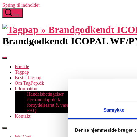
Spring til indholdet
Søg
Brandgodkendt ICOPAL WF/PYE
Forside
Tagpap
Bestil Tagpap
Om TagPap.dk
Information
Handelsbetingelser
Persondatapolitik
fortrydelsesret & varereturnering
Samtykke
FAQ
Kontakt
Denne hjemmeside bruger c
My Cart