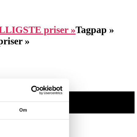
Tagpap »
riser »
Om