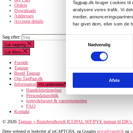
Tagpap.dk bruger cookies til a
Orders
analysere vores trafik. Vi d
Downloads
Addresses
medier, annonceringspartner
Account details
har givet dem, eller som de h
Søg efter:
Samtykkevalg
Nødvendig
Luk søgning
Luk Menu
Forside
Tagpap
Bestil Tagpap
Om TagPap.dk
Afvis
Information
Vis undermenu
Handelsbetingelser
Persondatapolitik
fortrydelsesret & varereturnering
FAQ
Kontakt
© 2026
Tagpap » Brandgodkendt ICOPAL WF/PYE tagpap til DK's
Dette websted er beskyttet af reCAPTCHA, og Googles
privatlivspolitik
og
s